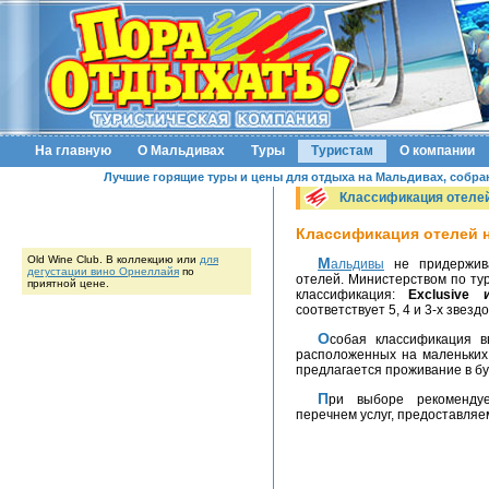
На главную
О Мальдивах
Туры
Туристам
О компании
Лучшие горящие туры и цены для отдыха на Мальдивах, собранн
Классификация отеле
Классификация отелей 
Old Wine Club. В коллекцию или
для
Мальдивы
не придержива
дегустации вино Орнеллайя
по
отелей. Министерством по ту
приятной цене.
классификация:
Exclusive 
соответствует 5, 4 и 3-х звез
Особая классификация введена из-за специфичности местных отелей,
расположенных на маленьких 
предлагается проживание в бу
При выборе рекомендуем внимательно ознакомиться с конкретным
перечнем услуг, предоставля