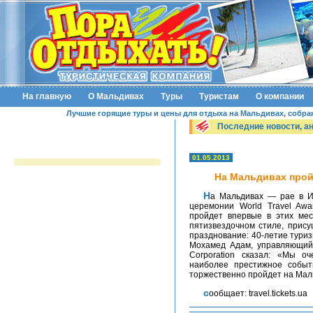
На главную
О Мальдивах
Туры
Туристам
О компании
Лучшие горящие туры и цены для отдыха на Мальдивах, собранн
Последние новости, а
01.05.2013
На Мальдивах пройд
На Мальдивах — рае в Индийском океане — готовятся к торжественной
церемонии World Travel Awa
пройдет впервые в этих мес
пятизвездочном стиле, прису
празднование: 40-летие туриз
Мохамед Адам, управляющий д
Corporation сказал: «Мы о
наиболее престижное событи
торжественно пройдет на Мал
сообщает: travel.tickets.ua