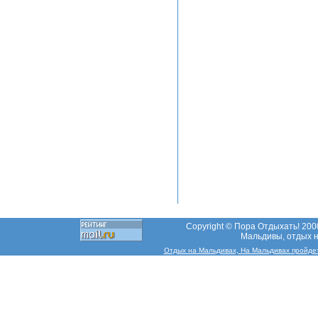
Copyright © Пора Отдыхать! 2000
Мальдивы, отдых н
Отдых на Мальдивах, На Мальдивах пройдет ц