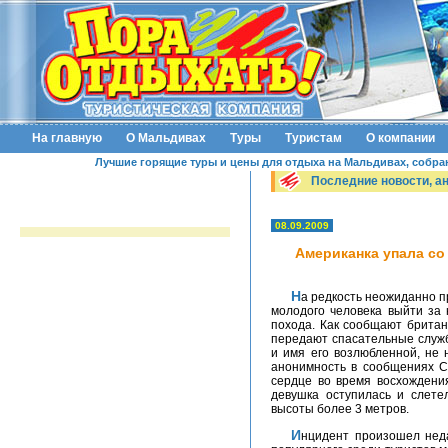
На главную
О Мальдивах
Туры
Туристам
О компании
Лучшие горящие туры и цены для отдыха на Мальдивах, собранн
Последние новости, а
08.09.2009
Американка упала со
На редкость неожиданно прозвучало для жительницы США предложение ее
молодого человека выйти за 
похода. Как сообщают британ
передают спасательные служб
и имя его возлюбленной, не 
анонимность в сообщениях С
сердце во время восхождения
девушка оступилась и слете
высоты более 3 метров.
Инцидент произошел недалеко от Великих водопадов у реки Потомак —