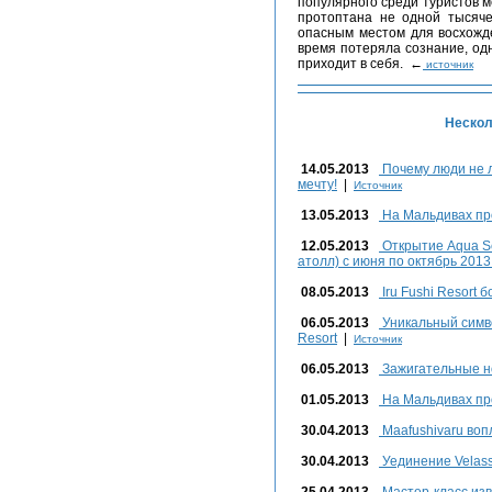
популярного среди туристов ме
протоптана не одной тысяче
опасным местом для восхожд
время потеряла сознание, од
приходит в себя. ←
источник
Нескол
14.05.2013
Почему люди не л
мечту!
|
Источник
13.05.2013
На Мальдивах пр
12.05.2013
Открытие Aqua S
атолл) с июня по октябрь 2013
08.05.2013
Iru Fushi Resort б
06.05.2013
Уникальный симво
Resort
|
Источник
06.05.2013
Зажигательные но
01.05.2013
На Мальдивах про
30.04.2013
Maafushivaru во
30.04.2013
Уединение Velass